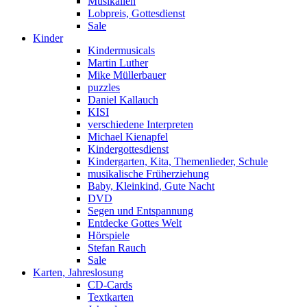
Musikalien
Lobpreis, Gottesdienst
Sale
Kinder
Kindermusicals
Martin Luther
Mike Müllerbauer
puzzles
Daniel Kallauch
KISI
verschiedene Interpreten
Michael Kienapfel
Kindergottesdienst
Kindergarten, Kita, Themenlieder, Schule
musikalische Früherziehung
Baby, Kleinkind, Gute Nacht
DVD
Segen und Entspannung
Entdecke Gottes Welt
Hörspiele
Stefan Rauch
Sale
Karten, Jahreslosung
CD-Cards
Textkarten