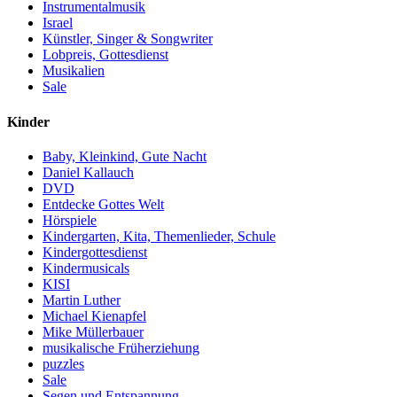
Instrumentalmusik
Israel
Künstler, Singer & Songwriter
Lobpreis, Gottesdienst
Musikalien
Sale
Kinder
Baby, Kleinkind, Gute Nacht
Daniel Kallauch
DVD
Entdecke Gottes Welt
Hörspiele
Kindergarten, Kita, Themenlieder, Schule
Kindergottesdienst
Kindermusicals
KISI
Martin Luther
Michael Kienapfel
Mike Müllerbauer
musikalische Früherziehung
puzzles
Sale
Segen und Entspannung