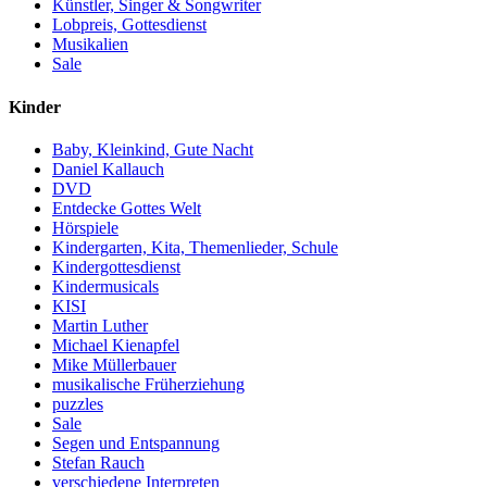
Künstler, Singer & Songwriter
Lobpreis, Gottesdienst
Musikalien
Sale
Kinder
Baby, Kleinkind, Gute Nacht
Daniel Kallauch
DVD
Entdecke Gottes Welt
Hörspiele
Kindergarten, Kita, Themenlieder, Schule
Kindergottesdienst
Kindermusicals
KISI
Martin Luther
Michael Kienapfel
Mike Müllerbauer
musikalische Früherziehung
puzzles
Sale
Segen und Entspannung
Stefan Rauch
verschiedene Interpreten