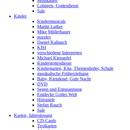
Musikalien
Lobpreis, Gottesdienst
Sale
Kinder
Kindermusicals
Martin Luther
Mike Müllerbauer
puzzles
Daniel Kallauch
KISI
verschiedene Interpreten
Michael Kienapfel
Kindergottesdienst
Kindergarten, Kita, Themenlieder, Schule
musikalische Früherziehung
Baby, Kleinkind, Gute Nacht
DVD
Segen und Entspannung
Entdecke Gottes Welt
Hörspiele
Stefan Rauch
Sale
Karten, Jahreslosung
CD-Cards
Textkarten