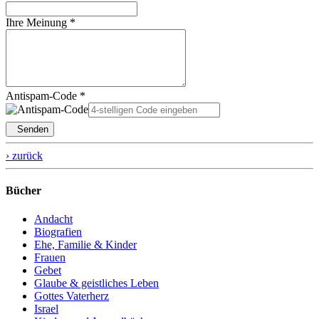
Ihre Meinung *
Antispam-Code *
Senden
› zurück
Bücher
Andacht
Biografien
Ehe, Familie & Kinder
Frauen
Gebet
Glaube & geistliches Leben
Gottes Vaterherz
Israel