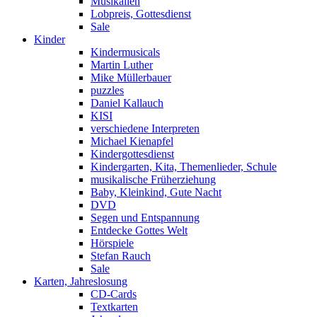
Musikalien
Lobpreis, Gottesdienst
Sale
Kinder
Kindermusicals
Martin Luther
Mike Müllerbauer
puzzles
Daniel Kallauch
KISI
verschiedene Interpreten
Michael Kienapfel
Kindergottesdienst
Kindergarten, Kita, Themenlieder, Schule
musikalische Früherziehung
Baby, Kleinkind, Gute Nacht
DVD
Segen und Entspannung
Entdecke Gottes Welt
Hörspiele
Stefan Rauch
Sale
Karten, Jahreslosung
CD-Cards
Textkarten