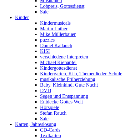
Musikalien
Lobpreis, Gottesdienst
Sale
Kinder
Kindermusicals
Martin Luther
Mike Müllerbauer
puzzles
Daniel Kallauch
KISI
verschiedene Interpreten
Michael Kienapfel
Kindergottesdienst
Kindergarten, Kita, Themenlieder, Schule
musikalische Früherziehung
Baby, Kleinkind, Gute Nacht
DVD
Segen und Entspannung
Entdecke Gottes Welt
Hörspiele
Stefan Rauch
Sale
Karten, Jahreslosung
CD-Cards
Textkarten