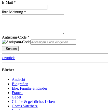
E-Mail *
Ihre Meinung *
Antispam-Code *
Senden
› zurück
Bücher
Andacht
Biografien
Ehe, Familie & Kinder
Frauen
Gebet
Glaube & geistliches Leben
Gottes Vaterherz