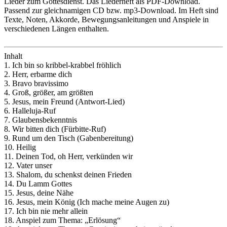
Lieder zum Gottesdienst. Das Liederheft als PDF-Download.
Passend zur gleichnamigen CD bzw. mp3-Download. Im Heft sind
Texte, Noten, Akkorde, Bewegungsanleitungen und Anspiele in
verschiedenen Längen enthalten.
Inhalt
1. Ich bin so kribbel-krabbel fröhlich
2. Herr, erbarme dich
3. Bravo bravissimo
4. Groß, größer, am größten
5. Jesus, mein Freund (Antwort-Lied)
6. Halleluja-Ruf
7. Glaubensbekenntnis
8. Wir bitten dich (Fürbitte-Ruf)
9. Rund um den Tisch (Gabenbereitung)
10. Heilig
11. Deinen Tod, oh Herr, verkünden wir
12. Vater unser
13. Shalom, du schenkst deinen Frieden
14. Du Lamm Gottes
15. Jesus, deine Nähe
16. Jesus, mein König (Ich mache meine Augen zu)
17. Ich bin nie mehr allein
18. Anspiel zum Thema: „Erlösung“