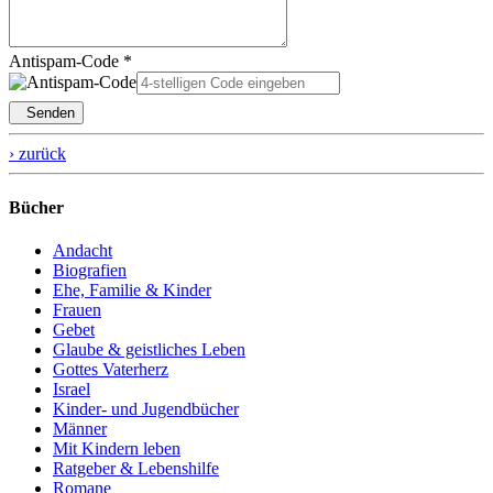
Antispam-Code *
Senden
› zurück
Bücher
Andacht
Biografien
Ehe, Familie & Kinder
Frauen
Gebet
Glaube & geistliches Leben
Gottes Vaterherz
Israel
Kinder- und Jugendbücher
Männer
Mit Kindern leben
Ratgeber & Lebenshilfe
Romane