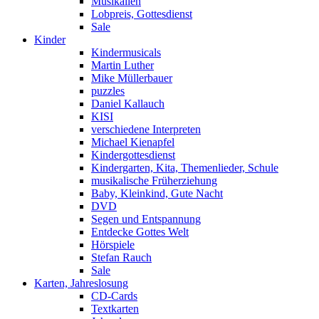
Musikalien
Lobpreis, Gottesdienst
Sale
Kinder
Kindermusicals
Martin Luther
Mike Müllerbauer
puzzles
Daniel Kallauch
KISI
verschiedene Interpreten
Michael Kienapfel
Kindergottesdienst
Kindergarten, Kita, Themenlieder, Schule
musikalische Früherziehung
Baby, Kleinkind, Gute Nacht
DVD
Segen und Entspannung
Entdecke Gottes Welt
Hörspiele
Stefan Rauch
Sale
Karten, Jahreslosung
CD-Cards
Textkarten