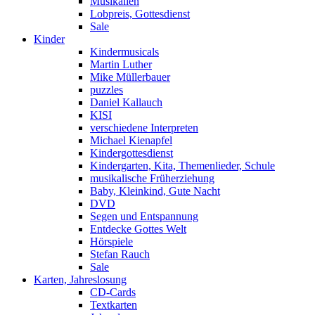
Musikalien
Lobpreis, Gottesdienst
Sale
Kinder
Kindermusicals
Martin Luther
Mike Müllerbauer
puzzles
Daniel Kallauch
KISI
verschiedene Interpreten
Michael Kienapfel
Kindergottesdienst
Kindergarten, Kita, Themenlieder, Schule
musikalische Früherziehung
Baby, Kleinkind, Gute Nacht
DVD
Segen und Entspannung
Entdecke Gottes Welt
Hörspiele
Stefan Rauch
Sale
Karten, Jahreslosung
CD-Cards
Textkarten