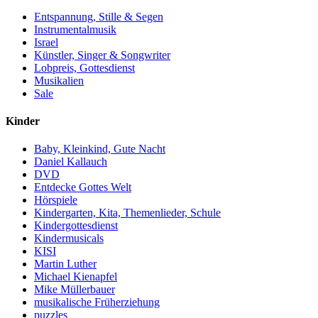
Entspannung, Stille & Segen
Instrumentalmusik
Israel
Künstler, Singer & Songwriter
Lobpreis, Gottesdienst
Musikalien
Sale
Kinder
Baby, Kleinkind, Gute Nacht
Daniel Kallauch
DVD
Entdecke Gottes Welt
Hörspiele
Kindergarten, Kita, Themenlieder, Schule
Kindergottesdienst
Kindermusicals
KISI
Martin Luther
Michael Kienapfel
Mike Müllerbauer
musikalische Früherziehung
puzzles