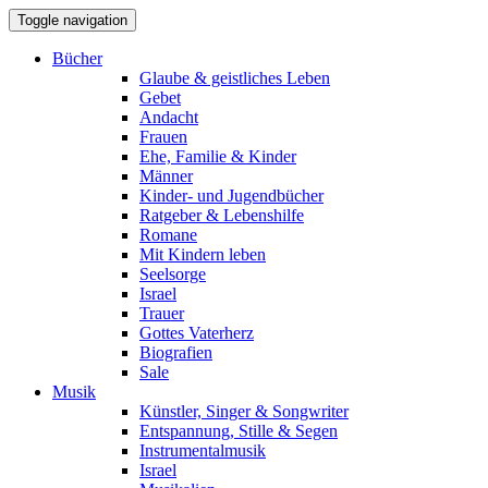
Toggle navigation
Bücher
Glaube & geistliches Leben
Gebet
Andacht
Frauen
Ehe, Familie & Kinder
Männer
Kinder- und Jugendbücher
Ratgeber & Lebenshilfe
Romane
Mit Kindern leben
Seelsorge
Israel
Trauer
Gottes Vaterherz
Biografien
Sale
Musik
Künstler, Singer & Songwriter
Entspannung, Stille & Segen
Instrumentalmusik
Israel