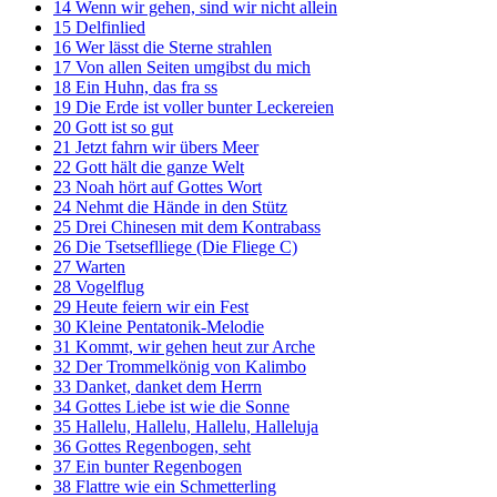
14 Wenn wir gehen, sind wir nicht allein
15 Delfinlied
16 Wer lässt die Sterne strahlen
17 Von allen Seiten umgibst du mich
18 Ein Huhn, das fra ss
19 Die Erde ist voller bunter Leckereien
20 Gott ist so gut
21 Jetzt fahrn wir übers Meer
22 Gott hält die ganze Welt
23 Noah hört auf Gottes Wort
24 Nehmt die Hände in den Stütz
25 Drei Chinesen mit dem Kontrabass
26 Die Tsetseflliege (Die Fliege C)
27 Warten
28 Vogelflug
29 Heute feiern wir ein Fest
30 Kleine Pentatonik-Melodie
31 Kommt, wir gehen heut zur Arche
32 Der Trommelkönig von Kalimbo
33 Danket, danket dem Herrn
34 Gottes Liebe ist wie die Sonne
35 Hallelu, Hallelu, Hallelu, Halleluja
36 Gottes Regenbogen, seht
37 Ein bunter Regenbogen
38 Flattre wie ein Schmetterling