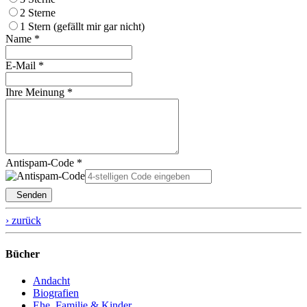
2 Sterne
1 Stern (gefällt mir gar nicht)
Name *
E-Mail *
Ihre Meinung *
Antispam-Code *
Senden
› zurück
Bücher
Andacht
Biografien
Ehe, Familie & Kinder