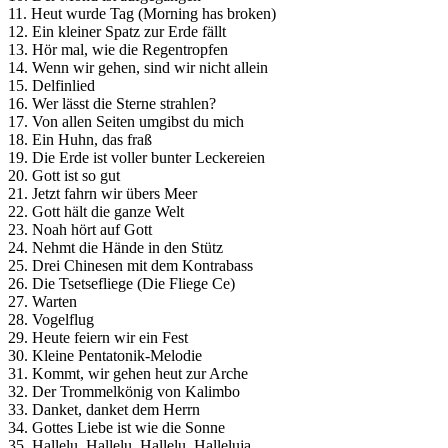
11. Heut wurde Tag (Morning has broken)
12. Ein kleiner Spatz zur Erde fällt
13. Hör mal, wie die Regentropfen
14. Wenn wir gehen, sind wir nicht allein
15. Delfinlied
16. Wer lässt die Sterne strahlen?
17. Von allen Seiten umgibst du mich
18. Ein Huhn, das fraß
19. Die Erde ist voller bunter Leckereien
20. Gott ist so gut
21. Jetzt fahrn wir übers Meer
22. Gott hält die ganze Welt
23. Noah hört auf Gott
24. Nehmt die Hände in den Stütz
25. Drei Chinesen mit dem Kontrabass
26. Die Tsetsefliege (Die Fliege Ce)
27. Warten
28. Vogelflug
29. Heute feiern wir ein Fest
30. Kleine Pentatonik-Melodie
31. Kommt, wir gehen heut zur Arche
32. Der Trommelkönig von Kalimbo
33. Danket, danket dem Herrn
34. Gottes Liebe ist wie die Sonne
35. Hallelu, Hallelu, Hallelu, Halleluja