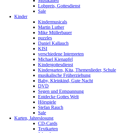
Musikalien
Lobpreis, Gottesdienst
Sale
Kinder
Kindermusicals
Martin Luther
Mike Müllerbauer
puzzles
Daniel Kallauch
KISI
verschiedene Interpreten
Michael Kienapfel
Kindergottesdienst
Kindergarten, Kita, Themenlieder, Schule
musikalische Früherziehung
Baby, Kleinkind, Gute Nacht
DVD
Segen und Entspannung
Entdecke Gottes Welt
Hörspiele
Stefan Rauch
Sale
Karten, Jahreslosung
CD-Cards
Textkarten