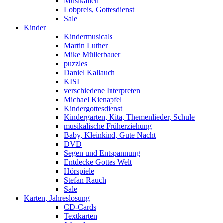
Musikalien
Lobpreis, Gottesdienst
Sale
Kinder
Kindermusicals
Martin Luther
Mike Müllerbauer
puzzles
Daniel Kallauch
KISI
verschiedene Interpreten
Michael Kienapfel
Kindergottesdienst
Kindergarten, Kita, Themenlieder, Schule
musikalische Früherziehung
Baby, Kleinkind, Gute Nacht
DVD
Segen und Entspannung
Entdecke Gottes Welt
Hörspiele
Stefan Rauch
Sale
Karten, Jahreslosung
CD-Cards
Textkarten