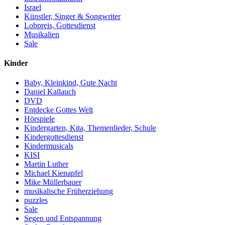
Israel
Künstler, Singer & Songwriter
Lobpreis, Gottesdienst
Musikalien
Sale
Kinder
Baby, Kleinkind, Gute Nacht
Daniel Kallauch
DVD
Entdecke Gottes Welt
Hörspiele
Kindergarten, Kita, Themenlieder, Schule
Kindergottesdienst
Kindermusicals
KISI
Martin Luther
Michael Kienapfel
Mike Müllerbauer
musikalische Früherziehung
puzzles
Sale
Segen und Entspannung