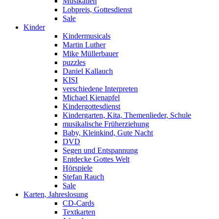
Musikalien
Lobpreis, Gottesdienst
Sale
Kinder
Kindermusicals
Martin Luther
Mike Müllerbauer
puzzles
Daniel Kallauch
KISI
verschiedene Interpreten
Michael Kienapfel
Kindergottesdienst
Kindergarten, Kita, Themenlieder, Schule
musikalische Früherziehung
Baby, Kleinkind, Gute Nacht
DVD
Segen und Entspannung
Entdecke Gottes Welt
Hörspiele
Stefan Rauch
Sale
Karten, Jahreslosung
CD-Cards
Textkarten