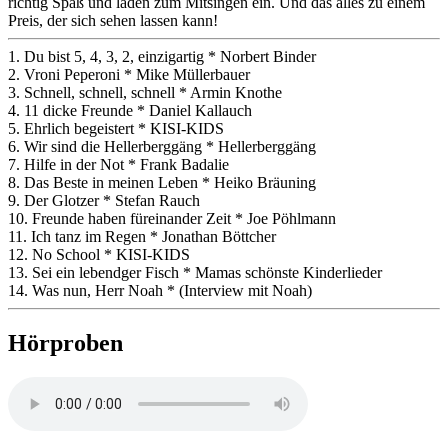
richtig Spaß und laden zum Mitsingen ein. Und das alles zu einem
Preis, der sich sehen lassen kann!
1. Du bist 5, 4, 3, 2, einzigartig * Norbert Binder
2. Vroni Peperoni * Mike Müllerbauer
3. Schnell, schnell, schnell * Armin Knothe
4. 11 dicke Freunde * Daniel Kallauch
5. Ehrlich begeistert * KISI-KIDS
6. Wir sind die Hellerberggäng * Hellerberggäng
7. Hilfe in der Not * Frank Badalie
8. Das Beste in meinen Leben * Heiko Bräuning
9. Der Glotzer * Stefan Rauch
10. Freunde haben füreinander Zeit * Joe Pöhlmann
11. Ich tanz im Regen * Jonathan Böttcher
12. No School * KISI-KIDS
13. Sei ein lebendger Fisch * Mamas schönste Kinderlieder
14. Was nun, Herr Noah * (Interview mit Noah)
Hörproben