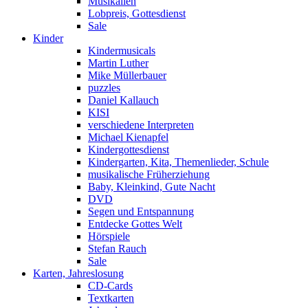
Musikalien
Lobpreis, Gottesdienst
Sale
Kinder
Kindermusicals
Martin Luther
Mike Müllerbauer
puzzles
Daniel Kallauch
KISI
verschiedene Interpreten
Michael Kienapfel
Kindergottesdienst
Kindergarten, Kita, Themenlieder, Schule
musikalische Früherziehung
Baby, Kleinkind, Gute Nacht
DVD
Segen und Entspannung
Entdecke Gottes Welt
Hörspiele
Stefan Rauch
Sale
Karten, Jahreslosung
CD-Cards
Textkarten