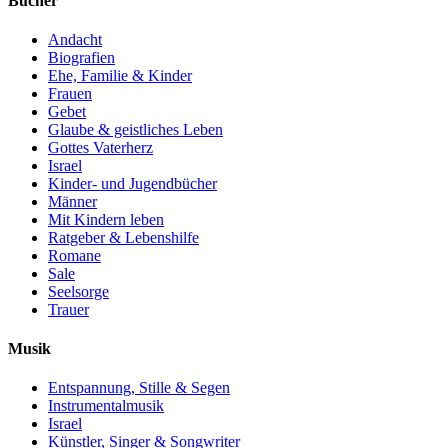
Bücher
Andacht
Biografien
Ehe, Familie & Kinder
Frauen
Gebet
Glaube & geistliches Leben
Gottes Vaterherz
Israel
Kinder- und Jugendbücher
Männer
Mit Kindern leben
Ratgeber & Lebenshilfe
Romane
Sale
Seelsorge
Trauer
Musik
Entspannung, Stille & Segen
Instrumentalmusik
Israel
Künstler, Singer & Songwriter