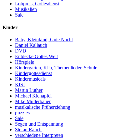
Lobpreis, Gottesdienst
Musikalien
Sale
Kinder
Baby, Kleinkind, Gute Nacht
Daniel Kallauch
DVD
Entdecke Gottes Welt
Hörspiele
Kindergarten, Kita, Themenlieder, Schule
Kindergottesdienst
Kindermusicals
KISI
Martin Luther
Michael Kienapfel
Mike Müllerbauer
musikalische Früherziehung
puzzles
Sale
Segen und Entspannung
Stefan Rauch
verschiedene Interpreten