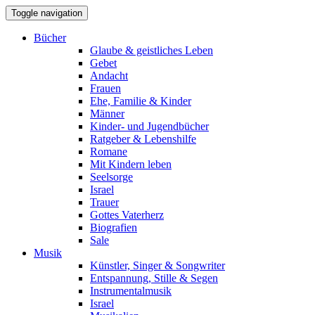
Toggle navigation
Bücher
Glaube & geistliches Leben
Gebet
Andacht
Frauen
Ehe, Familie & Kinder
Männer
Kinder- und Jugendbücher
Ratgeber & Lebenshilfe
Romane
Mit Kindern leben
Seelsorge
Israel
Trauer
Gottes Vaterherz
Biografien
Sale
Musik
Künstler, Singer & Songwriter
Entspannung, Stille & Segen
Instrumentalmusik
Israel