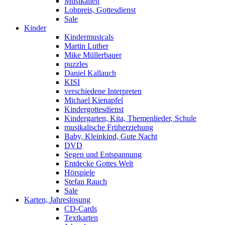
Musikalien
Lobpreis, Gottesdienst
Sale
Kinder
Kindermusicals
Martin Luther
Mike Müllerbauer
puzzles
Daniel Kallauch
KISI
verschiedene Interpreten
Michael Kienapfel
Kindergottesdienst
Kindergarten, Kita, Themenlieder, Schule
musikalische Früherziehung
Baby, Kleinkind, Gute Nacht
DVD
Segen und Entspannung
Entdecke Gottes Welt
Hörspiele
Stefan Rauch
Sale
Karten, Jahreslosung
CD-Cards
Textkarten