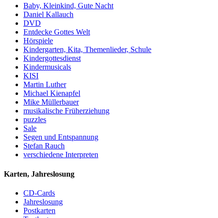
Baby, Kleinkind, Gute Nacht
Daniel Kallauch
DVD
Entdecke Gottes Welt
Hörspiele
Kindergarten, Kita, Themenlieder, Schule
Kindergottesdienst
Kindermusicals
KISI
Martin Luther
Michael Kienapfel
Mike Müllerbauer
musikalische Früherziehung
puzzles
Sale
Segen und Entspannung
Stefan Rauch
verschiedene Interpreten
Karten, Jahreslosung
CD-Cards
Jahreslosung
Postkarten