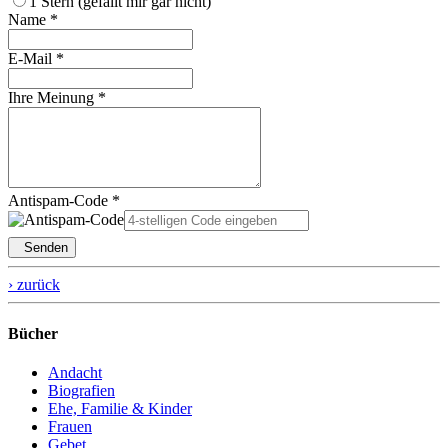
1 Stern (gefällt mir gar nicht)
Name *
E-Mail *
Ihre Meinung *
Antispam-Code *
Senden
› zurück
Bücher
Andacht
Biografien
Ehe, Familie & Kinder
Frauen
Gebet