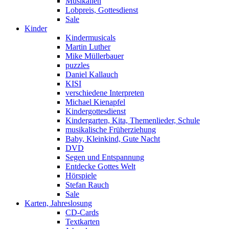
Musikalien
Lobpreis, Gottesdienst
Sale
Kinder
Kindermusicals
Martin Luther
Mike Müllerbauer
puzzles
Daniel Kallauch
KISI
verschiedene Interpreten
Michael Kienapfel
Kindergottesdienst
Kindergarten, Kita, Themenlieder, Schule
musikalische Früherziehung
Baby, Kleinkind, Gute Nacht
DVD
Segen und Entspannung
Entdecke Gottes Welt
Hörspiele
Stefan Rauch
Sale
Karten, Jahreslosung
CD-Cards
Textkarten