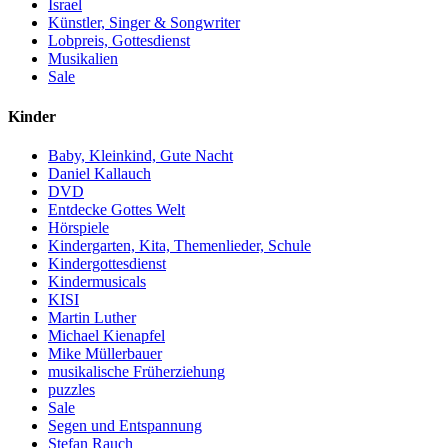
Israel
Künstler, Singer & Songwriter
Lobpreis, Gottesdienst
Musikalien
Sale
Kinder
Baby, Kleinkind, Gute Nacht
Daniel Kallauch
DVD
Entdecke Gottes Welt
Hörspiele
Kindergarten, Kita, Themenlieder, Schule
Kindergottesdienst
Kindermusicals
KISI
Martin Luther
Michael Kienapfel
Mike Müllerbauer
musikalische Früherziehung
puzzles
Sale
Segen und Entspannung
Stefan Rauch