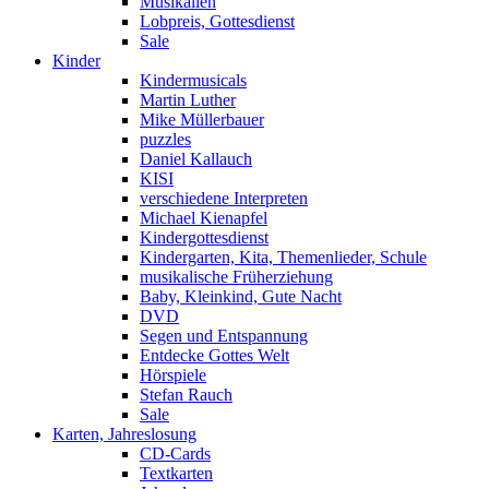
Musikalien
Lobpreis, Gottesdienst
Sale
Kinder
Kindermusicals
Martin Luther
Mike Müllerbauer
puzzles
Daniel Kallauch
KISI
verschiedene Interpreten
Michael Kienapfel
Kindergottesdienst
Kindergarten, Kita, Themenlieder, Schule
musikalische Früherziehung
Baby, Kleinkind, Gute Nacht
DVD
Segen und Entspannung
Entdecke Gottes Welt
Hörspiele
Stefan Rauch
Sale
Karten, Jahreslosung
CD-Cards
Textkarten