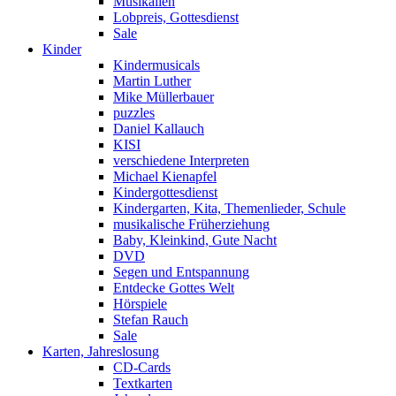
Musikalien
Lobpreis, Gottesdienst
Sale
Kinder
Kindermusicals
Martin Luther
Mike Müllerbauer
puzzles
Daniel Kallauch
KISI
verschiedene Interpreten
Michael Kienapfel
Kindergottesdienst
Kindergarten, Kita, Themenlieder, Schule
musikalische Früherziehung
Baby, Kleinkind, Gute Nacht
DVD
Segen und Entspannung
Entdecke Gottes Welt
Hörspiele
Stefan Rauch
Sale
Karten, Jahreslosung
CD-Cards
Textkarten